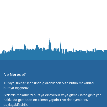
Ne Nerede?
Türki̇ye sınırları i̇çeri̇si̇nde gi̇di̇lebi̇lecek olan bütün mekanları
buraya taşıyoruz.
Si̇zlerde mekanınızı buraya ekleyebi̇li̇r veya gi̇tmek i̇stedi̇ği̇ni̇z yer
hakkında gi̇tmeden ön i̇zleme yapabi̇li̇r ve deneyi̇mleri̇ni̇zi̇
paylaşabi̇li̇rsi̇ni̇z.