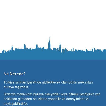
Ne Nerede?
Türki̇ye sınırları i̇çeri̇si̇nde gi̇di̇lebi̇lecek olan bütün mekanları
buraya taşıyoruz.
Si̇zlerde mekanınızı buraya ekleyebi̇li̇r veya gi̇tmek i̇stedi̇ği̇ni̇z yer
hakkında gi̇tmeden ön i̇zleme yapabi̇li̇r ve deneyi̇mleri̇ni̇zi̇
paylaşabi̇li̇rsi̇ni̇z.