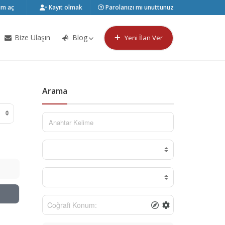
m aç
Kayıt olmak
Parolanızı mı unuttunuz
Bize Ulaşın
Blog
Yeni İlan Ver
Arama