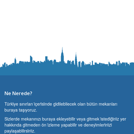
Ne Nerede?
Türki̇ye sınırları i̇çeri̇si̇nde gi̇di̇lebi̇lecek olan bütün mekanları
buraya taşıyoruz.
Si̇zlerde mekanınızı buraya ekleyebi̇li̇r veya gi̇tmek i̇stedi̇ği̇ni̇z yer
hakkında gi̇tmeden ön i̇zleme yapabi̇li̇r ve deneyi̇mleri̇ni̇zi̇
paylaşabi̇li̇rsi̇ni̇z.