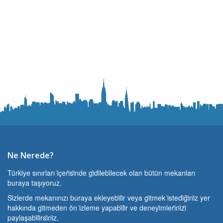
Ne Nerede?
Türki̇ye sınırları i̇çeri̇si̇nde gi̇di̇lebi̇lecek olan bütün mekanları
buraya taşıyoruz.
Si̇zlerde mekanınızı buraya ekleyebi̇li̇r veya gi̇tmek i̇stedi̇ği̇ni̇z yer
hakkında gi̇tmeden ön i̇zleme yapabi̇li̇r ve deneyi̇mleri̇ni̇zi̇
paylaşabi̇li̇rsi̇ni̇z.