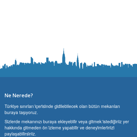
Ne Nerede?
Türki̇ye sınırları i̇çeri̇si̇nde gi̇di̇lebi̇lecek olan bütün mekanları
buraya taşıyoruz.
Si̇zlerde mekanınızı buraya ekleyebi̇li̇r veya gi̇tmek i̇stedi̇ği̇ni̇z yer
hakkında gi̇tmeden ön i̇zleme yapabi̇li̇r ve deneyi̇mleri̇ni̇zi̇
paylaşabi̇li̇rsi̇ni̇z.