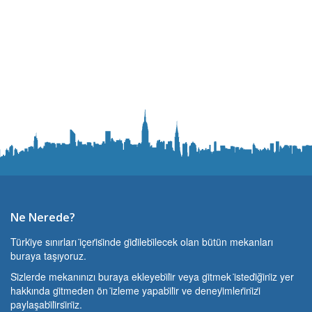
Ne Nerede?
Türki̇ye sınırları i̇çeri̇si̇nde gi̇di̇lebi̇lecek olan bütün mekanları
buraya taşıyoruz.
Si̇zlerde mekanınızı buraya ekleyebi̇li̇r veya gi̇tmek i̇stedi̇ği̇ni̇z yer
hakkında gi̇tmeden ön i̇zleme yapabi̇li̇r ve deneyi̇mleri̇ni̇zi̇
paylaşabi̇li̇rsi̇ni̇z.