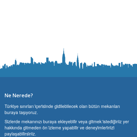
Ne Nerede?
Türki̇ye sınırları i̇çeri̇si̇nde gi̇di̇lebi̇lecek olan bütün mekanları
buraya taşıyoruz.
Si̇zlerde mekanınızı buraya ekleyebi̇li̇r veya gi̇tmek i̇stedi̇ği̇ni̇z yer
hakkında gi̇tmeden ön i̇zleme yapabi̇li̇r ve deneyi̇mleri̇ni̇zi̇
paylaşabi̇li̇rsi̇ni̇z.