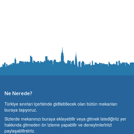
Ne Nerede?
Türki̇ye sınırları i̇çeri̇si̇nde gi̇di̇lebi̇lecek olan bütün mekanları
buraya taşıyoruz.
Si̇zlerde mekanınızı buraya ekleyebi̇li̇r veya gi̇tmek i̇stedi̇ği̇ni̇z yer
hakkında gi̇tmeden ön i̇zleme yapabi̇li̇r ve deneyi̇mleri̇ni̇zi̇
paylaşabi̇li̇rsi̇ni̇z.