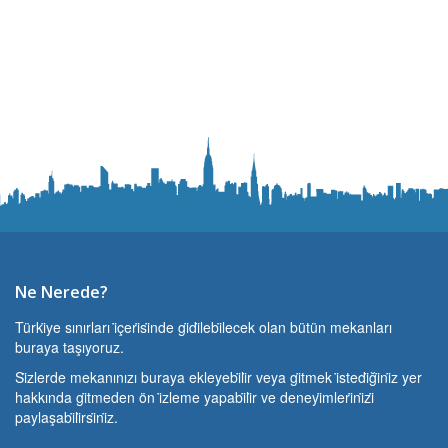
Ne Nerede?
Türki̇ye sınırları i̇çeri̇si̇nde gi̇di̇lebi̇lecek olan bütün mekanları
buraya taşıyoruz.
Si̇zlerde mekanınızı buraya ekleyebi̇li̇r veya gi̇tmek i̇stedi̇ği̇ni̇z yer
hakkında gi̇tmeden ön i̇zleme yapabi̇li̇r ve deneyi̇mleri̇ni̇zi̇
paylaşabi̇li̇rsi̇ni̇z.