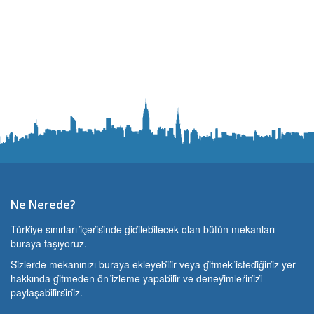
Ne Nerede?
Türki̇ye sınırları i̇çeri̇si̇nde gi̇di̇lebi̇lecek olan bütün mekanları
buraya taşıyoruz.
Si̇zlerde mekanınızı buraya ekleyebi̇li̇r veya gi̇tmek i̇stedi̇ği̇ni̇z yer
hakkında gi̇tmeden ön i̇zleme yapabi̇li̇r ve deneyi̇mleri̇ni̇zi̇
paylaşabi̇li̇rsi̇ni̇z.