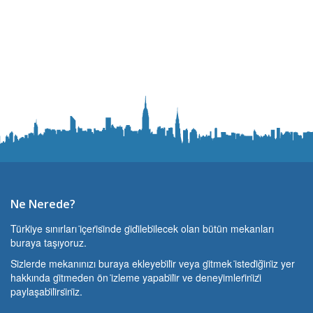
Ne Nerede?
Türki̇ye sınırları i̇çeri̇si̇nde gi̇di̇lebi̇lecek olan bütün mekanları
buraya taşıyoruz.
Si̇zlerde mekanınızı buraya ekleyebi̇li̇r veya gi̇tmek i̇stedi̇ği̇ni̇z yer
hakkında gi̇tmeden ön i̇zleme yapabi̇li̇r ve deneyi̇mleri̇ni̇zi̇
paylaşabi̇li̇rsi̇ni̇z.