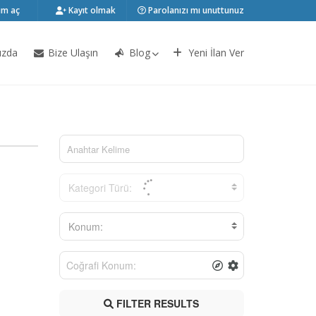
m aç
Kayıt olmak
Parolanızı mı unuttunuz
ızda
Bize Ulaşın
Blog
Yeni İlan Ver
Kategori Türü:
Konum:
FILTER RESULTS