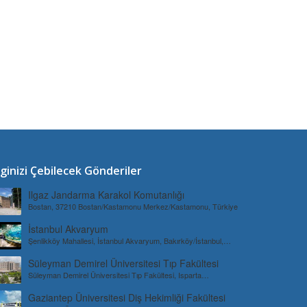
lginizi Çebilecek Gönderiler
Ilgaz Jandarma Karakol Komutanlığı
Bostan, 37210 Bostan/Kastamonu Merkez/Kastamonu, Türkiye
İstanbul Akvaryum
Şenlikköy Mahallesi, İstanbul Akvaryum, Bakırköy/İstanbul,
Türkiye
Süleyman Demirel Üniversitesi Tıp Fakültesi
Süleyman Demirel Üniversitesi Tıp Fakültesi, Isparta
Merkez/Isparta, Türkiye
Gaziantep Üniversitesi Diş Hekimliği Fakültesi