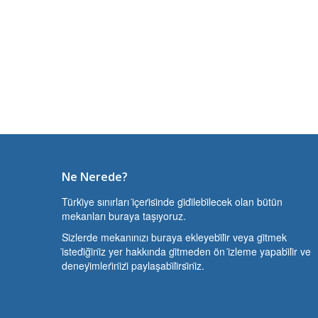
Ne Nerede?
Türki̇ye sınırları i̇çeri̇si̇nde gi̇di̇lebi̇lecek olan bütün
mekanları buraya taşıyoruz.
Si̇zlerde mekanınızı buraya ekleyebi̇li̇r veya gi̇tmek
i̇stedi̇ği̇ni̇z yer hakkında gi̇tmeden ön i̇zleme yapabi̇li̇r ve
deneyi̇mleri̇ni̇zi̇ paylaşabi̇li̇rsi̇ni̇z.