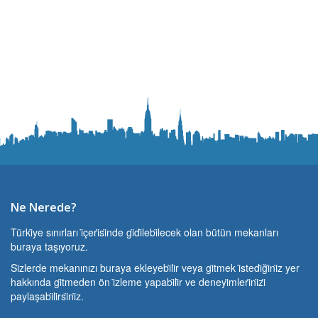
Ne Nerede?
Türki̇ye sınırları i̇çeri̇si̇nde gi̇di̇lebi̇lecek olan bütün mekanları
buraya taşıyoruz.
Si̇zlerde mekanınızı buraya ekleyebi̇li̇r veya gi̇tmek i̇stedi̇ği̇ni̇z yer
hakkında gi̇tmeden ön i̇zleme yapabi̇li̇r ve deneyi̇mleri̇ni̇zi̇
paylaşabi̇li̇rsi̇ni̇z.