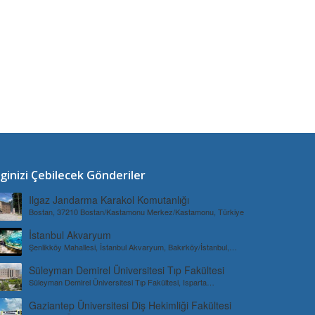
lginizi Çebilecek Gönderiler
Ilgaz Jandarma Karakol Komutanlığı
Bostan, 37210 Bostan/Kastamonu Merkez/Kastamonu, Türkiye
İstanbul Akvaryum
Şenlikköy Mahallesi, İstanbul Akvaryum, Bakırköy/İstanbul,
Türkiye
Süleyman Demirel Üniversitesi Tıp Fakültesi
Süleyman Demirel Üniversitesi Tıp Fakültesi, Isparta
Merkez/Isparta, Türkiye
Gaziantep Üniversitesi Diş Hekimliği Fakültesi