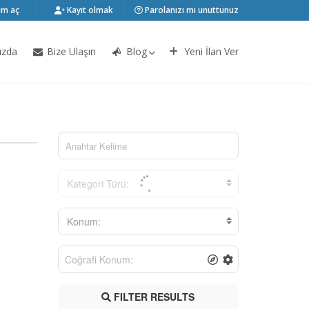
m aç
Kayıt olmak
Parolanızı mı unuttunuz
ızda
Bize Ulaşın
Blog
Yeni İlan Ver
Kategori Türü:
Konum:
FILTER RESULTS