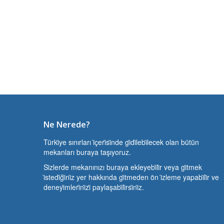
Ne Nerede?
Türki̇ye sınırları i̇çeri̇si̇nde gi̇di̇lebi̇lecek olan bütün
mekanları buraya taşıyoruz.
Si̇zlerde mekanınızı buraya ekleyebi̇li̇r veya gi̇tmek
i̇stedi̇ği̇ni̇z yer hakkında gi̇tmeden ön i̇zleme yapabi̇li̇r ve
deneyi̇mleri̇ni̇zi̇ paylaşabi̇li̇rsi̇ni̇z.