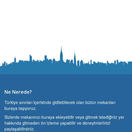
Ne Nerede?
Türki̇ye sınırları i̇çeri̇si̇nde gi̇di̇lebi̇lecek olan bütün mekanları
buraya taşıyoruz.
Si̇zlerde mekanınızı buraya ekleyebi̇li̇r veya gi̇tmek i̇stedi̇ği̇ni̇z yer
hakkında gi̇tmeden ön i̇zleme yapabi̇li̇r ve deneyi̇mleri̇ni̇zi̇
paylaşabi̇li̇rsi̇ni̇z.