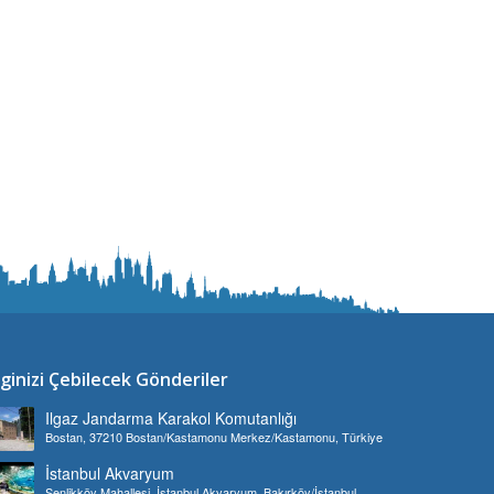
lginizi Çebilecek Gönderiler
Ilgaz Jandarma Karakol Komutanlığı
Bostan, 37210 Bostan/Kastamonu Merkez/Kastamonu, Türkiye
İstanbul Akvaryum
Şenlikköy Mahallesi, İstanbul Akvaryum, Bakırköy/İstanbul,