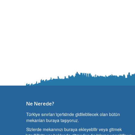
Ne Nerede?
Türki̇ye sınırları i̇çeri̇si̇nde gi̇di̇lebi̇lecek olan bütün
mekanları buraya taşıyoruz.
Si̇zlerde mekanınızı buraya ekleyebi̇li̇r veya gi̇tmek