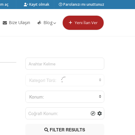
m aç
Kayıt olmak
Parolanızı mı unuttunuz
Bize Ulaşın
Blog
Yeni İlan Ver
Kategori Türü:
Konum:
FILTER RESULTS