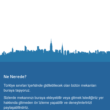
Ne Nerede?
Türki̇ye sınırları i̇çeri̇si̇nde gi̇di̇lebi̇lecek olan bütün mekanları
buraya taşıyoruz.
Si̇zlerde mekanınızı buraya ekleyebi̇li̇r veya gi̇tmek i̇stedi̇ği̇ni̇z yer
hakkında gi̇tmeden ön i̇zleme yapabi̇li̇r ve deneyi̇mleri̇ni̇zi̇
paylaşabi̇li̇rsi̇ni̇z.