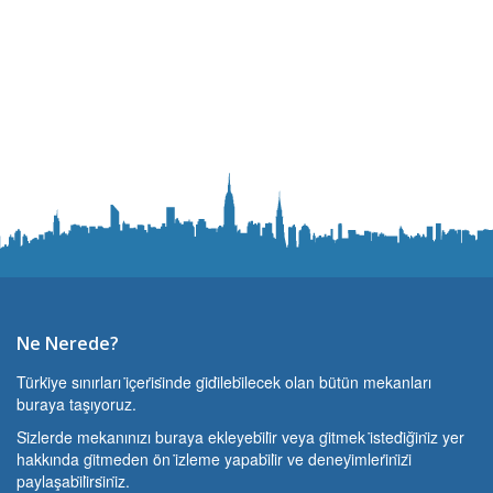
Ne Nerede?
Türki̇ye sınırları i̇çeri̇si̇nde gi̇di̇lebi̇lecek olan bütün mekanları
buraya taşıyoruz.
Si̇zlerde mekanınızı buraya ekleyebi̇li̇r veya gi̇tmek i̇stedi̇ği̇ni̇z yer
hakkında gi̇tmeden ön i̇zleme yapabi̇li̇r ve deneyi̇mleri̇ni̇zi̇
paylaşabi̇li̇rsi̇ni̇z.