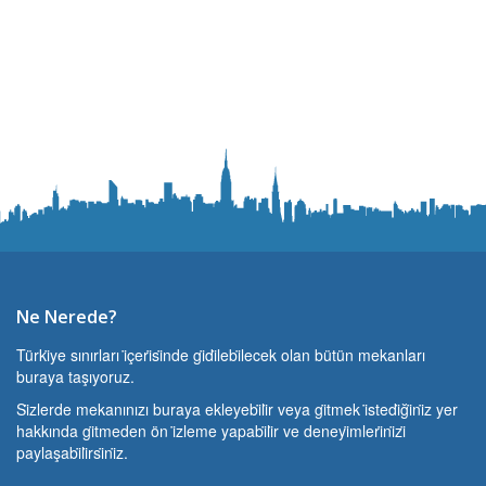
Ne Nerede?
Türki̇ye sınırları i̇çeri̇si̇nde gi̇di̇lebi̇lecek olan bütün mekanları
buraya taşıyoruz.
Si̇zlerde mekanınızı buraya ekleyebi̇li̇r veya gi̇tmek i̇stedi̇ği̇ni̇z yer
hakkında gi̇tmeden ön i̇zleme yapabi̇li̇r ve deneyi̇mleri̇ni̇zi̇
paylaşabi̇li̇rsi̇ni̇z.