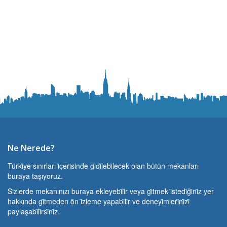
Ne Nerede?
Türki̇ye sınırları i̇çeri̇si̇nde gi̇di̇lebi̇lecek olan bütün mekanları
buraya taşıyoruz.
Si̇zlerde mekanınızı buraya ekleyebi̇li̇r veya gi̇tmek i̇stedi̇ği̇ni̇z yer
hakkında gi̇tmeden ön i̇zleme yapabi̇li̇r ve deneyi̇mleri̇ni̇zi̇
paylaşabi̇li̇rsi̇ni̇z.