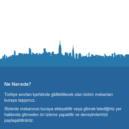
Ne Nerede?
Türki̇ye sınırları i̇çeri̇si̇nde gi̇di̇lebi̇lecek olan bütün mekanları
buraya taşıyoruz.
Si̇zlerde mekanınızı buraya ekleyebi̇li̇r veya gi̇tmek i̇stedi̇ği̇ni̇z yer
hakkında gi̇tmeden ön i̇zleme yapabi̇li̇r ve deneyi̇mleri̇ni̇zi̇
paylaşabi̇li̇rsi̇ni̇z.