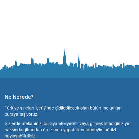
Ne Nerede?
Türki̇ye sınırları i̇çeri̇si̇nde gi̇di̇lebi̇lecek olan bütün mekanları
buraya taşıyoruz.
Si̇zlerde mekanınızı buraya ekleyebi̇li̇r veya gi̇tmek i̇stedi̇ği̇ni̇z yer
hakkında gi̇tmeden ön i̇zleme yapabi̇li̇r ve deneyi̇mleri̇ni̇zi̇
paylaşabi̇li̇rsi̇ni̇z.