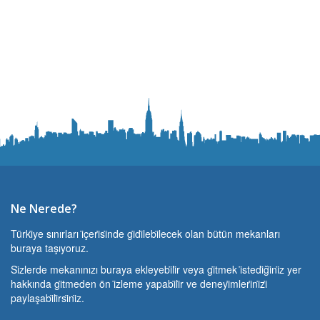
Ne Nerede?
Türki̇ye sınırları i̇çeri̇si̇nde gi̇di̇lebi̇lecek olan bütün mekanları
buraya taşıyoruz.
Si̇zlerde mekanınızı buraya ekleyebi̇li̇r veya gi̇tmek i̇stedi̇ği̇ni̇z yer
hakkında gi̇tmeden ön i̇zleme yapabi̇li̇r ve deneyi̇mleri̇ni̇zi̇
paylaşabi̇li̇rsi̇ni̇z.