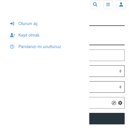
Tag: ODTÜ Mimarlık Fakültesi Adres
Oturum aç
Kayıt olmak
Arama
Parolanızı mı unuttunuz
SEARCH