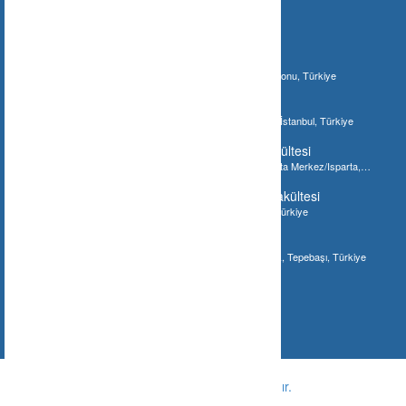
İlginizi Çebilecek Gönderiler
Ilgaz Jandarma Karakol Komutanlığı
Bostan, 37210 Bostan/Kastamonu Merkez/Kastamonu, Türkiye
İstanbul Akvaryum
Şenlikköy Mahallesi, İstanbul Akvaryum, Bakırköy/İstanbul, Türkiye
Süleyman Demirel Üniversitesi Tıp Fakültesi
Süleyman Demirel Üniversitesi Tıp Fakültesi, Isparta Merkez/Isparta,
Türkiye
Gaziantep Üniversitesi Diş Hekimliği Fakültesi
Gaziantep Üniversitesi Diş Fakültesi, Gaziantep, Türkiye
Meşhur Tostçu İsmail
Eskişehir, Hoşnudiye Mahallesi, Bayramyeri Sokak, Tepebaşı, Türkiye
© Copyright -
Ne Nerede ?
-
Tüm hakları saklıdır.