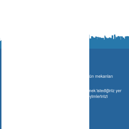
Ne Nerede?
Türki̇ye sınırları i̇çeri̇si̇nde gi̇di̇lebi̇lecek olan bütün mekanları
buraya taşıyoruz.
Si̇zlerde mekanınızı buraya ekleyebi̇li̇r veya gi̇tmek i̇stedi̇ği̇ni̇z yer
hakkında gi̇tmeden ön i̇zleme yapabi̇li̇r ve deneyi̇mleri̇ni̇zi̇
paylaşabi̇li̇rsi̇ni̇z.