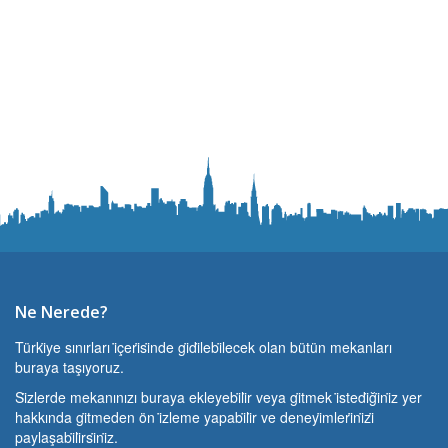
Ne Nerede?
Türki̇ye sınırları i̇çeri̇si̇nde gi̇di̇lebi̇lecek olan bütün mekanları
buraya taşıyoruz.
Si̇zlerde mekanınızı buraya ekleyebi̇li̇r veya gi̇tmek i̇stedi̇ği̇ni̇z yer
hakkında gi̇tmeden ön i̇zleme yapabi̇li̇r ve deneyi̇mleri̇ni̇zi̇
paylaşabi̇li̇rsi̇ni̇z.