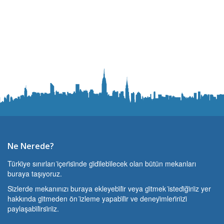
Ne Nerede?
Türki̇ye sınırları i̇çeri̇si̇nde gi̇di̇lebi̇lecek olan bütün mekanları
buraya taşıyoruz.
Si̇zlerde mekanınızı buraya ekleyebi̇li̇r veya gi̇tmek i̇stedi̇ği̇ni̇z yer
hakkında gi̇tmeden ön i̇zleme yapabi̇li̇r ve deneyi̇mleri̇ni̇zi̇
paylaşabi̇li̇rsi̇ni̇z.