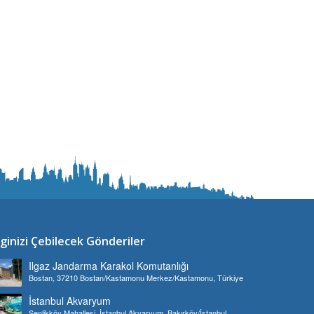
lginizi Çebilecek Gönderiler
Ilgaz Jandarma Karakol Komutanlığı
Bostan, 37210 Bostan/Kastamonu Merkez/Kastamonu, Türkiye
İstanbul Akvaryum
Şenlikköy Mahallesi, İstanbul Akvaryum, Bakırköy/İstanbul,