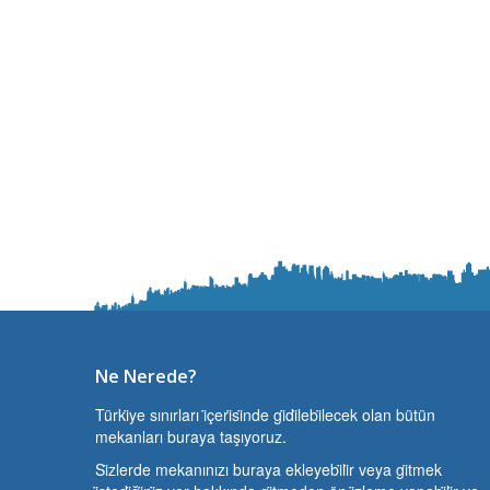
Ne Nerede?
Türki̇ye sınırları i̇çeri̇si̇nde gi̇di̇lebi̇lecek olan bütün
mekanları buraya taşıyoruz.
Si̇zlerde mekanınızı buraya ekleyebi̇li̇r veya gi̇tmek