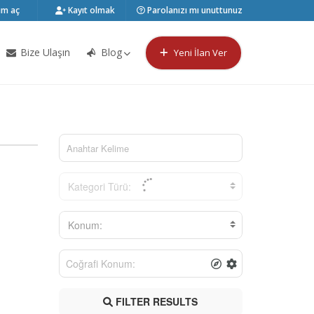
m aç
Kayıt olmak
Parolanızı mı unuttunuz
Bize Ulaşın
Blog
Yeni İlan Ver
Kategori Türü:
Konum:
FILTER RESULTS