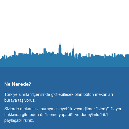
Ne Nerede?
Türki̇ye sınırları i̇çeri̇si̇nde gi̇di̇lebi̇lecek olan bütün mekanları
buraya taşıyoruz.
Si̇zlerde mekanınızı buraya ekleyebi̇li̇r veya gi̇tmek i̇stedi̇ği̇ni̇z yer
hakkında gi̇tmeden ön i̇zleme yapabi̇li̇r ve deneyi̇mleri̇ni̇zi̇
paylaşabi̇li̇rsi̇ni̇z.