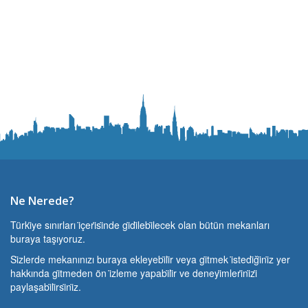
Ne Nerede?
Türki̇ye sınırları i̇çeri̇si̇nde gi̇di̇lebi̇lecek olan bütün mekanları
buraya taşıyoruz.
Si̇zlerde mekanınızı buraya ekleyebi̇li̇r veya gi̇tmek i̇stedi̇ği̇ni̇z yer
hakkında gi̇tmeden ön i̇zleme yapabi̇li̇r ve deneyi̇mleri̇ni̇zi̇
paylaşabi̇li̇rsi̇ni̇z.