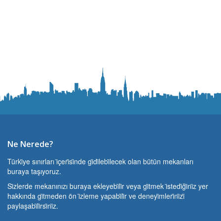
Ne Nerede?
Türki̇ye sınırları i̇çeri̇si̇nde gi̇di̇lebi̇lecek olan bütün mekanları
buraya taşıyoruz.
Si̇zlerde mekanınızı buraya ekleyebi̇li̇r veya gi̇tmek i̇stedi̇ği̇ni̇z yer
hakkında gi̇tmeden ön i̇zleme yapabi̇li̇r ve deneyi̇mleri̇ni̇zi̇
paylaşabi̇li̇rsi̇ni̇z.