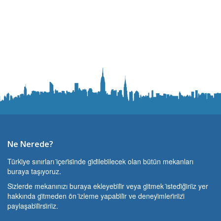
Ne Nerede?
Türki̇ye sınırları i̇çeri̇si̇nde gi̇di̇lebi̇lecek olan bütün mekanları
buraya taşıyoruz.
Si̇zlerde mekanınızı buraya ekleyebi̇li̇r veya gi̇tmek i̇stedi̇ği̇ni̇z yer
hakkında gi̇tmeden ön i̇zleme yapabi̇li̇r ve deneyi̇mleri̇ni̇zi̇
paylaşabi̇li̇rsi̇ni̇z.