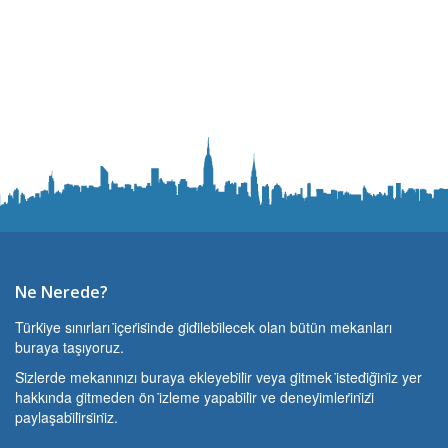
Ne Nerede?
Türki̇ye sınırları i̇çeri̇si̇nde gi̇di̇lebi̇lecek olan bütün mekanları
buraya taşıyoruz.
Si̇zlerde mekanınızı buraya ekleyebi̇li̇r veya gi̇tmek i̇stedi̇ği̇ni̇z yer
hakkında gi̇tmeden ön i̇zleme yapabi̇li̇r ve deneyi̇mleri̇ni̇zi̇
paylaşabi̇li̇rsi̇ni̇z.