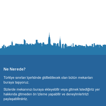
Ne Nerede?
Türki̇ye sınırları i̇çeri̇si̇nde gi̇di̇lebi̇lecek olan bütün mekanları
buraya taşıyoruz.
Si̇zlerde mekanınızı buraya ekleyebi̇li̇r veya gi̇tmek i̇stedi̇ği̇ni̇z yer
hakkında gi̇tmeden ön i̇zleme yapabi̇li̇r ve deneyi̇mleri̇ni̇zi̇
paylaşabi̇li̇rsi̇ni̇z.