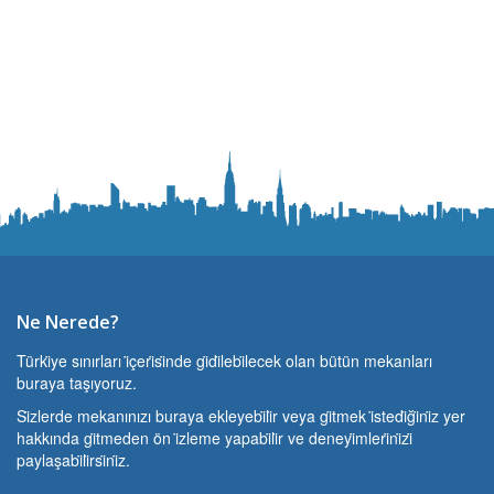
Ne Nerede?
Türki̇ye sınırları i̇çeri̇si̇nde gi̇di̇lebi̇lecek olan bütün mekanları
buraya taşıyoruz.
Si̇zlerde mekanınızı buraya ekleyebi̇li̇r veya gi̇tmek i̇stedi̇ği̇ni̇z yer
hakkında gi̇tmeden ön i̇zleme yapabi̇li̇r ve deneyi̇mleri̇ni̇zi̇
paylaşabi̇li̇rsi̇ni̇z.