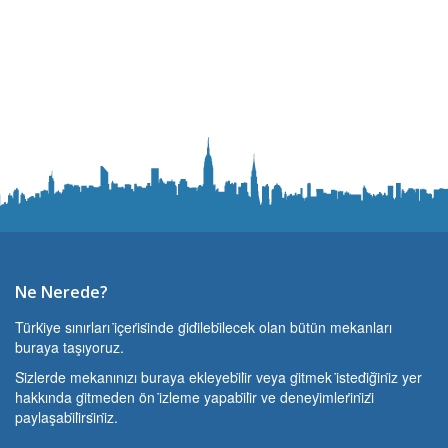
Ne Nerede?
Türki̇ye sınırları i̇çeri̇si̇nde gi̇di̇lebi̇lecek olan bütün mekanları
buraya taşıyoruz.
Si̇zlerde mekanınızı buraya ekleyebi̇li̇r veya gi̇tmek i̇stedi̇ği̇ni̇z yer
hakkında gi̇tmeden ön i̇zleme yapabi̇li̇r ve deneyi̇mleri̇ni̇zi̇
paylaşabi̇li̇rsi̇ni̇z.