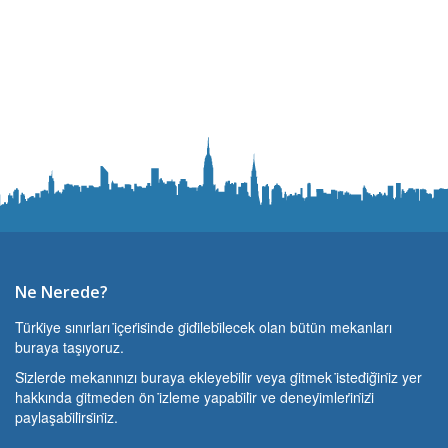
Ne Nerede?
Türki̇ye sınırları i̇çeri̇si̇nde gi̇di̇lebi̇lecek olan bütün mekanları
buraya taşıyoruz.
Si̇zlerde mekanınızı buraya ekleyebi̇li̇r veya gi̇tmek i̇stedi̇ği̇ni̇z yer
hakkında gi̇tmeden ön i̇zleme yapabi̇li̇r ve deneyi̇mleri̇ni̇zi̇
paylaşabi̇li̇rsi̇ni̇z.