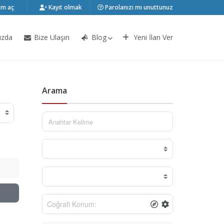
m aç
Kayıt olmak
Parolanızı mı unuttunuz
ızda
Bize Ulaşın
Blog
Yeni İlan Ver
Arama