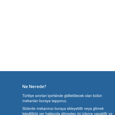
Ne Nerede?
Türki̇ye sınırları i̇çeri̇si̇nde gi̇di̇lebi̇lecek olan bütün
mekanları buraya taşıyoruz.
Si̇zlerde mekanınızı buraya ekleyebi̇li̇r veya gi̇tmek
i̇stedi̇ği̇ni̇z yer hakkında gi̇tmeden ön i̇zleme yapabi̇li̇r ve