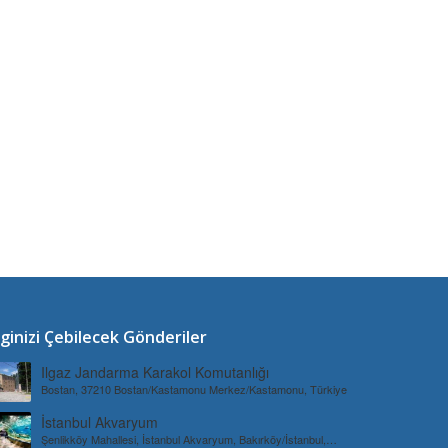
lginizi Çebilecek Gönderiler
Ilgaz Jandarma Karakol Komutanlığı
Bostan, 37210 Bostan/Kastamonu Merkez/Kastamonu, Türkiye
İstanbul Akvaryum
Şenlikköy Mahallesi, İstanbul Akvaryum, Bakırköy/İstanbul,