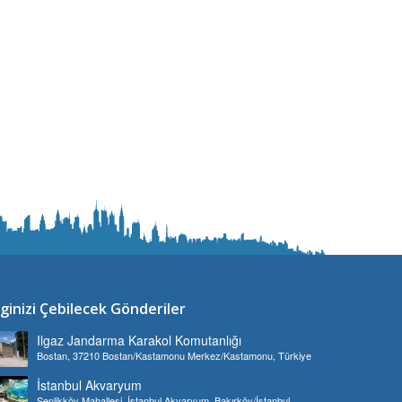
lginizi Çebilecek Gönderiler
Ilgaz Jandarma Karakol Komutanlığı
Bostan, 37210 Bostan/Kastamonu Merkez/Kastamonu, Türkiye
İstanbul Akvaryum
Şenlikköy Mahallesi, İstanbul Akvaryum, Bakırköy/İstanbul,