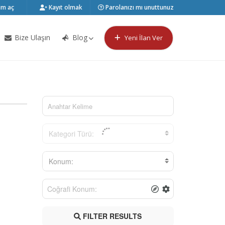
m aç
Kayıt olmak
Parolanızı mı unuttunuz
Bize Ulaşın
Blog
Yeni İlan Ver
Kategori Türü:
Konum:
FILTER RESULTS