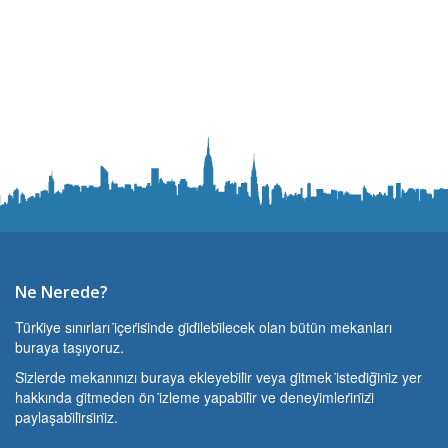
Ne Nerede?
Türki̇ye sınırları i̇çeri̇si̇nde gi̇di̇lebi̇lecek olan bütün mekanları
buraya taşıyoruz.
Si̇zlerde mekanınızı buraya ekleyebi̇li̇r veya gi̇tmek i̇stedi̇ği̇ni̇z yer
hakkında gi̇tmeden ön i̇zleme yapabi̇li̇r ve deneyi̇mleri̇ni̇zi̇
paylaşabi̇li̇rsi̇ni̇z.