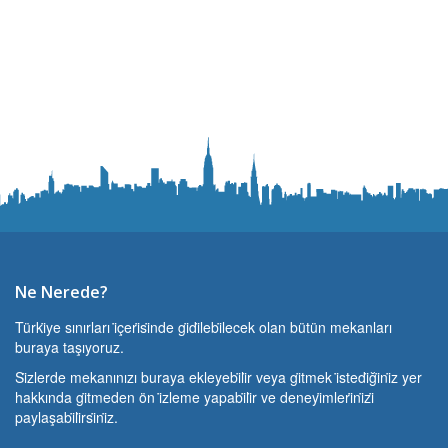
Ne Nerede?
Türki̇ye sınırları i̇çeri̇si̇nde gi̇di̇lebi̇lecek olan bütün mekanları
buraya taşıyoruz.
Si̇zlerde mekanınızı buraya ekleyebi̇li̇r veya gi̇tmek i̇stedi̇ği̇ni̇z yer
hakkında gi̇tmeden ön i̇zleme yapabi̇li̇r ve deneyi̇mleri̇ni̇zi̇
paylaşabi̇li̇rsi̇ni̇z.