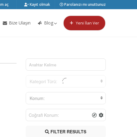
m aç
Kayıt olmak
Parolanızı mı unuttunuz
Bize Ulaşın
Blog
Yeni İlan Ver
Kategori Türü:
Konum:
FILTER RESULTS