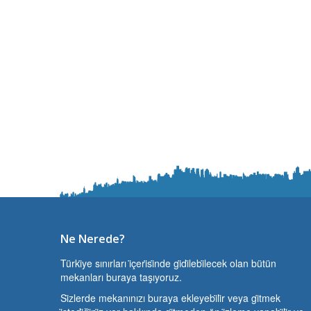
Ne Nerede?
Türki̇ye sınırları i̇çeri̇si̇nde gi̇di̇lebi̇lecek olan bütün
mekanları buraya taşıyoruz.
Si̇zlerde mekanınızı buraya ekleyebi̇li̇r veya gi̇tmek