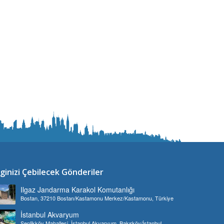
lginizi Çebilecek Gönderiler
Ilgaz Jandarma Karakol Komutanlığı
Bostan, 37210 Bostan/Kastamonu Merkez/Kastamonu, Türkiye
İstanbul Akvaryum
Şenlikköy Mahallesi, İstanbul Akvaryum, Bakırköy/İstanbul,