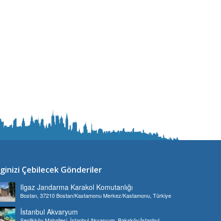
lginizi Çebilecek Gönderiler
Ilgaz Jandarma Karakol Komutanlığı
Bostan, 37210 Bostan/Kastamonu Merkez/Kastamonu, Türkiye
İstanbul Akvaryum
Şenlikköy Mahallesi, İstanbul Akvaryum, Bakırköy/İstanbul,