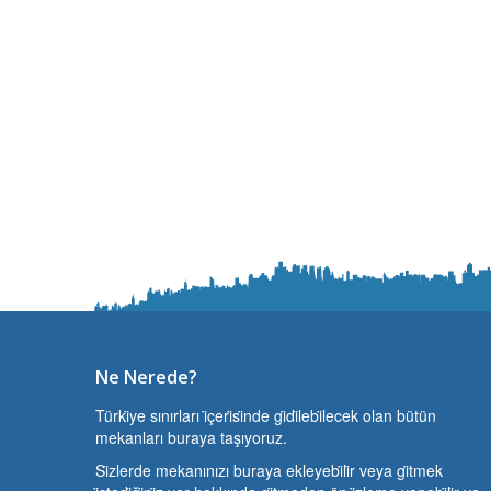
Ne Nerede?
Türki̇ye sınırları i̇çeri̇si̇nde gi̇di̇lebi̇lecek olan bütün
mekanları buraya taşıyoruz.
Si̇zlerde mekanınızı buraya ekleyebi̇li̇r veya gi̇tmek