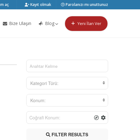
m aç
Kayıt olmak
Parolanızı mı unuttunuz
Bize Ulaşın
Blog
Yeni İlan Ver
Kategori Türü:
Konum:
FILTER RESULTS