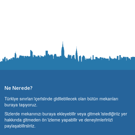
Ne Nerede?
Türki̇ye sınırları i̇çeri̇si̇nde gi̇di̇lebi̇lecek olan bütün mekanları
buraya taşıyoruz.
Si̇zlerde mekanınızı buraya ekleyebi̇li̇r veya gi̇tmek i̇stedi̇ği̇ni̇z yer
hakkında gi̇tmeden ön i̇zleme yapabi̇li̇r ve deneyi̇mleri̇ni̇zi̇
paylaşabi̇li̇rsi̇ni̇z.