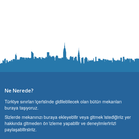
Ne Nerede?
Türki̇ye sınırları i̇çeri̇si̇nde gi̇di̇lebi̇lecek olan bütün mekanları
buraya taşıyoruz.
Si̇zlerde mekanınızı buraya ekleyebi̇li̇r veya gi̇tmek i̇stedi̇ği̇ni̇z yer
hakkında gi̇tmeden ön i̇zleme yapabi̇li̇r ve deneyi̇mleri̇ni̇zi̇
paylaşabi̇li̇rsi̇ni̇z.