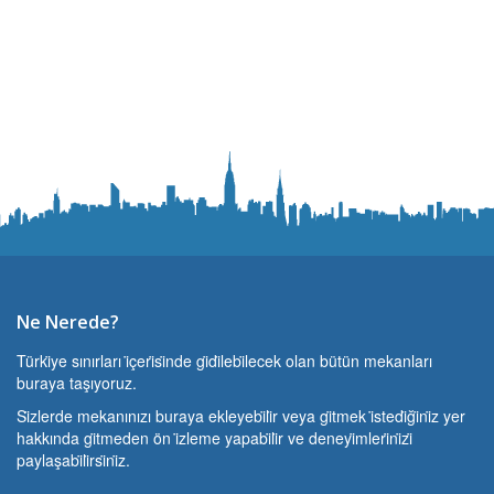
Ne Nerede?
Türki̇ye sınırları i̇çeri̇si̇nde gi̇di̇lebi̇lecek olan bütün mekanları
buraya taşıyoruz.
Si̇zlerde mekanınızı buraya ekleyebi̇li̇r veya gi̇tmek i̇stedi̇ği̇ni̇z yer
hakkında gi̇tmeden ön i̇zleme yapabi̇li̇r ve deneyi̇mleri̇ni̇zi̇
paylaşabi̇li̇rsi̇ni̇z.