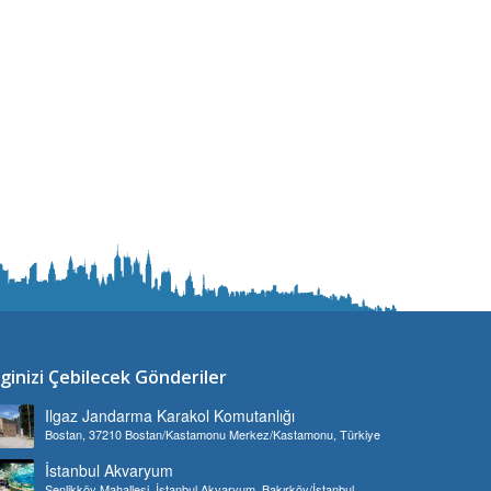
lginizi Çebilecek Gönderiler
Ilgaz Jandarma Karakol Komutanlığı
Bostan, 37210 Bostan/Kastamonu Merkez/Kastamonu, Türkiye
İstanbul Akvaryum
Şenlikköy Mahallesi, İstanbul Akvaryum, Bakırköy/İstanbul,