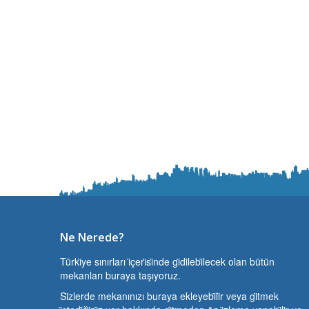
Ne Nerede?
Türki̇ye sınırları i̇çeri̇si̇nde gi̇di̇lebi̇lecek olan bütün
mekanları buraya taşıyoruz.
Si̇zlerde mekanınızı buraya ekleyebi̇li̇r veya gi̇tmek