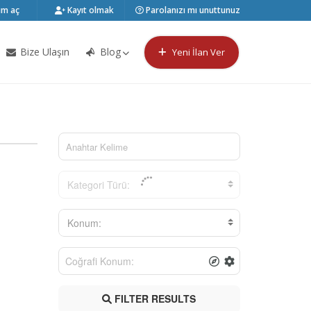
m aç
Kayıt olmak
Parolanızı mı unuttunuz
Bize Ulaşın
Blog
Yeni İlan Ver
Kategori Türü:
Konum:
FILTER RESULTS