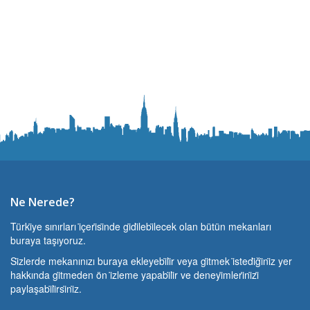
Ne Nerede?
Türki̇ye sınırları i̇çeri̇si̇nde gi̇di̇lebi̇lecek olan bütün mekanları
buraya taşıyoruz.
Si̇zlerde mekanınızı buraya ekleyebi̇li̇r veya gi̇tmek i̇stedi̇ği̇ni̇z yer
hakkında gi̇tmeden ön i̇zleme yapabi̇li̇r ve deneyi̇mleri̇ni̇zi̇
paylaşabi̇li̇rsi̇ni̇z.