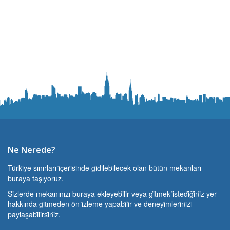
Ne Nerede?
Türki̇ye sınırları i̇çeri̇si̇nde gi̇di̇lebi̇lecek olan bütün mekanları
buraya taşıyoruz.
Si̇zlerde mekanınızı buraya ekleyebi̇li̇r veya gi̇tmek i̇stedi̇ği̇ni̇z yer
hakkında gi̇tmeden ön i̇zleme yapabi̇li̇r ve deneyi̇mleri̇ni̇zi̇
paylaşabi̇li̇rsi̇ni̇z.