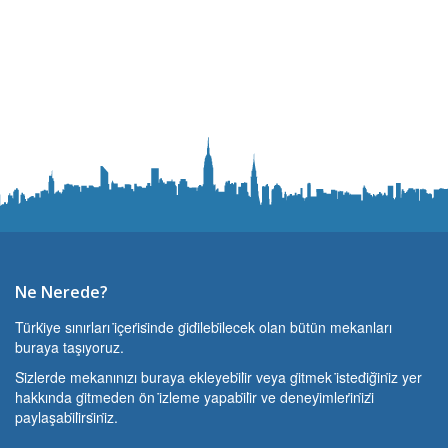
Ne Nerede?
Türki̇ye sınırları i̇çeri̇si̇nde gi̇di̇lebi̇lecek olan bütün mekanları
buraya taşıyoruz.
Si̇zlerde mekanınızı buraya ekleyebi̇li̇r veya gi̇tmek i̇stedi̇ği̇ni̇z yer
hakkında gi̇tmeden ön i̇zleme yapabi̇li̇r ve deneyi̇mleri̇ni̇zi̇
paylaşabi̇li̇rsi̇ni̇z.